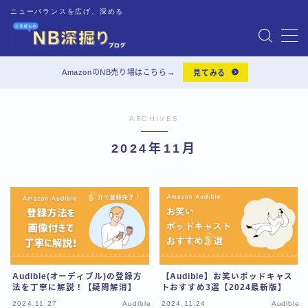
ニューバランスを広げ、深める
MENU
AmazonのNB売り場はこちら→
見てみる
靴の基礎知識
ARCHIVES
靴のお手入れ
2024年11月
靴レビュー
インソール
Audible
Audible(オーディブル)の登録方
【Audible】お笑いポッドキャス
一人暮らしグッズ
法を丁寧に解説！【疑問解消】
トおすすめ3選【2024最新版】
2024.11.27
Audible
2024.11.24
Audible