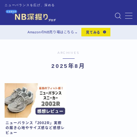
ニューバランスを広げ、深める
MENU
AmazonのNB売り場はこちら→
見てみる
靴の基礎知識
ARCHIVES
靴のお手入れ
2025年8月
靴レビュー
インソール
Audible
ニューバランス「2002R」実際
一人暮らしグッズ
の履き心地やサイズ感など感想レ
ビュー