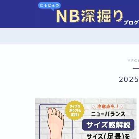
ARC
202