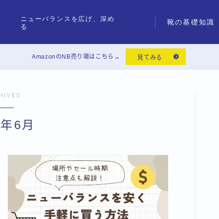
ニューバランスを広げ、深め
靴の基礎知識
る
AmazonのNB売り場はこちら→
見てみる
HIVES
5年6月