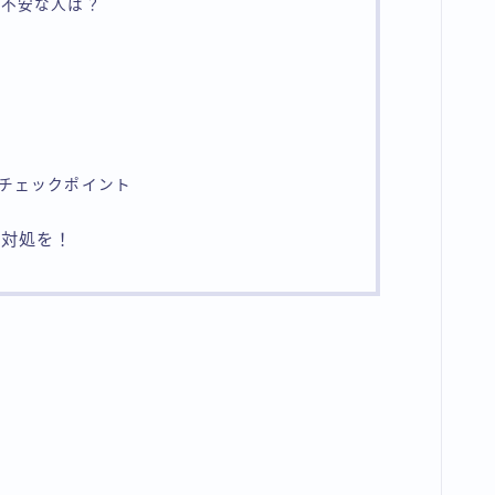
r不安な人は？
のチェックポイント
な対処を！