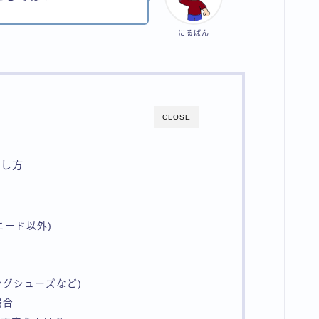
にるばん
CLOSE
とし方
エード以外)
ングシューズなど)
場合