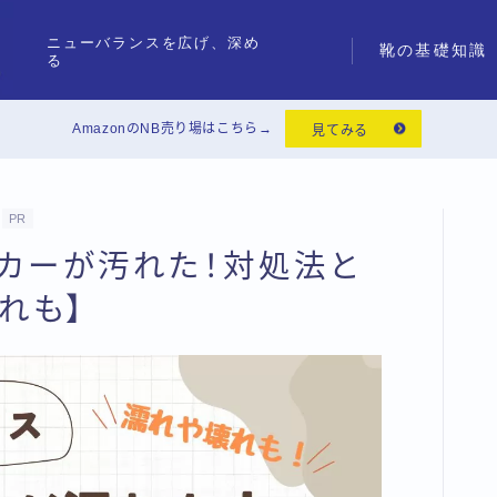
ニューバランスを広げ、深め
靴の基礎知識
る
AmazonのNB売り場はこちら→
見てみる
PR
ーカーが汚れた！対処法と
れも】