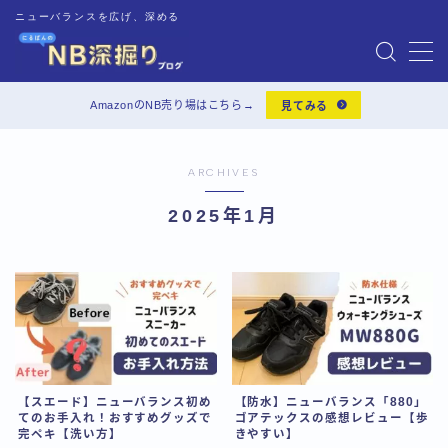
ニューバランスを広げ、深める
MENU
AmazonのNB売り場はこちら→
見てみる
靴の基礎知識
ARCHIVES
靴のお手入れ
2025年1月
靴レビュー
インソール
Audible
【スエード】ニューバランス初め
【防水】ニューバランス「880」
一人暮らしグッズ
てのお手入れ！おすすめグッズで
ゴアテックスの感想レビュー【歩
完ペキ【洗い方】
きやすい】