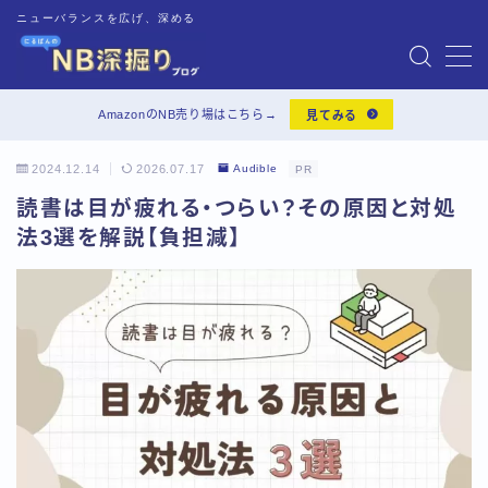
ニューバランスを広げ、深める
MENU
AmazonのNB売り場はこちら→
見てみる
靴の基礎知識
2024.12.14
2026.07.17
Audible
PR
読書は目が疲れる・つらい？その原因と対処
靴のお手入れ
法3選を解説【負担減】
靴レビュー
インソール
Audible
一人暮らしグッズ